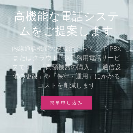
高機能な電話システ
ムをご提案します
内線通話機能の構成によって、 IP-PBX
またはクラウドPBX業務用電話サービ
スです。 「高額機器の購入」「通信設
備の更改」や「保守・運用」にかかる
コストを削減します
簡単申し込み