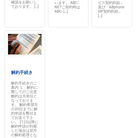
確認をお願いし
います。 ABC-
ビス契約約款」
ております。 […]
NETご契約時は
及び「ABphone
ABC- […]
ISP契約約款」
[…]
解約手続き
解約手続きのご
案内 １．解約に
際してのご注意
解約は月単位と
なっておりま
す。 解約希望月
の20日までに解
約申請を弊社ま
でお送り下さ
い。 21日以降に
解約申請が到着
した場合は翌月
の解約処理とな