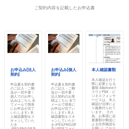
ご契約内容を記載したお申込書
お申込み[法人
お申込み[個人
本人確認書類
契約]
契約]
本人確認を行う
際に必要となる
申込書＆契約書
申込書＆契約書
書類 ABphoneク
のご記入・ご郵
のご記入・ご郵
ラウドPBX・ビ
送が一切不要！
送が一切不要！
ジネスフォンサ
個人でのお申し
法人契約のお客
ービスは、本人
込みはこちら 全
様はこちら 全て
確認が法律によ
てメールで簡単
メールで簡単に
り義務付られて
にお申込が完了
お申込が完了い
います。 その
いたします♪ 本
たします♪ 本人
為、お客様に必
人確認書類をス
確認書類をスキ
要書類や郵送に
キャンしていた
ャンしていただ
よる住所確認を
だき
きJPEG,PNG,GIF
お願いしており
JPEG,PNG,GIF及
及びPDFファイ