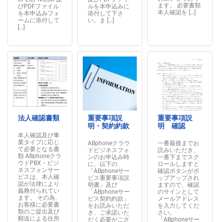
ます。 必要書類
びPDFファイル
ルを本申込みに
本人確認を […]
を本申込みフォ
添付して下さ
ームに添付して
い。ま […]
[…]
法人確認書類
重要事項説
重要事項説
明・契約約款
明 確認
本人確認及び事
業タイプに応じ
ABphoneクラウ
一番最後までお
て必要となる書
ドビジネスフォ
読みいただき、
類 ABphoneクラ
ンのお申込み時
一番下までスク
ウドPBX・ビジ
に、以下の
ロールしますと
ネスフォンサー
「ABphoneサー
確認ボタンがポ
ビスは、本人確
ビス重要事項説
ップアップされ
認が法律により
明書」及び
ますので、確認
義務付られてい
「ABphoneサー
のサインとして
ます。 その為、
ビス契約約款」
メールアドレス
お客様に必要書
をお読みいただ
を入力してくだ
類のご提出及び
き、ご承諾いた
さい。
郵送による住所
だく必要がござ
「ABphoneサー