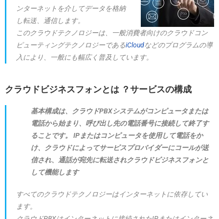
ンターネットを介してデータを格納
し転送、通信します。
このクラウドテクノロジーは、一般消費者向けのクラウドコン
ピューティングテクノロジーである
iCloud
などのプログラムの導
入により、一般にも幅広く普及しています。
クラウドビジネスフォンとは ？サービスの構成
基本構成は、クラウドPBXシステムがコンピュータまたは
電話から始まり、呼び出し先の電話番号に接続して終了す
ることです。 IPまたはコンピュータを使用して電話をか
け、クラウドによってサービスプロバイダーにコールが送
信され、通話が宛先に転送されクラウドビジネスフォンと
して機能します
すべてのクラウドテクノロジーはインターネットに依存してい
ます。
クラウドPBXはインターネットに接続されたIPまたはインターネ