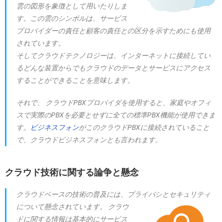
雲の図形を象徴として用いたりしま
す。この雲のシンボルは、サービス
プロバイダーの責任と顧客の責任との区分を示すためにも使用
されています。
そしてクラウドテクノロジーは、インターネットに接続してい
るどんな装置からでもクラウドのデータとサービスにアクセス
することができることを意味します。
それで、 クラウドPBXプロバイダを使用すると、家庭やオフィ
スで実際のPBXを必要とせずに全ての標準PBX機能が使用できま
す。
ビジネスフォン
がこのクラウドPBXに接続されていること
で、クラウドビジネスフォンとも言われます。
クラウド技術に関する論争と懸念
クラウドベースの技術の普及には、プライバシとセキュリティ
について懸念されています。
クラウ
ドに関する情報は基本的にサービス