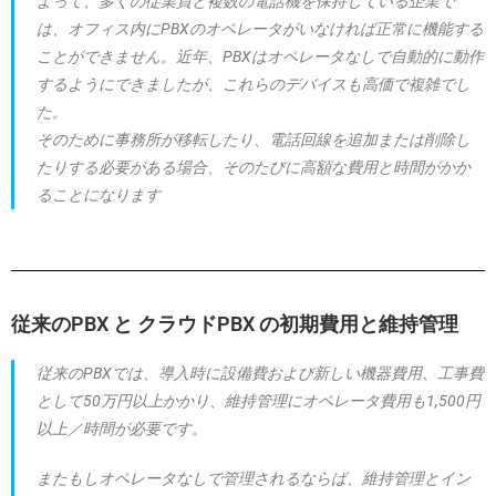
よって、多くの従業員と複数の電話機を保持している企業で
は、オフィス内にPBXのオペレータがいなければ正常に機能する
ことができません。近年、PBXはオペレータなしで自動的に動作
するようにできましたが、これらのデバイスも高価で複雑でし
た。
そのために事務所が移転したり、電話回線を追加または削除し
たりする必要がある場合、そのたびに高額な費用と時間がかか
ることになります
従来のPBX と クラウドPBX の初期費用と維持管理
従来のPBXでは、導入時に設備費および新しい機器費用、工事費
として50万円以上かかり、維持管理にオペレータ費用も1,500円
以上／時間が必要です。
またもしオペレータなしで管理されるならば、維持管理とイン