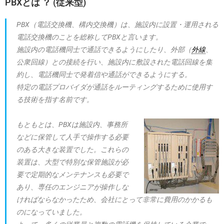
PBXとは ？ (従来型)
PBX（電話交換機、構内交換機）は、施設内に設置・運用される
電話交換機のことを総称してPBXと言います。
施設内の電話機同士で通話できるようにしたり、外部（
外線
、
公衆回線）との接続を行い、施設内に敷設された電話回線を集
約し、電話機同士で発着信や通話ができるようにする。
特定の電話プロバイダが通話をルーティングするために使用す
る技術を指す名前です。
もともとは、PBXは施設内、事務所
などに保管して人手で操作する必要
のある大きな装置でした。これらの
装置は、大型で特別な保管施設が必
要で定期的なメンテナンスも必要で
あり、専任のエンジニアが操作しな
ければならなかったため、会社にとって非常に費用のかかるも
のになっていました。