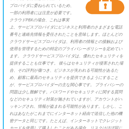
プロバイダに委ねられているため、
一部の利用者には注意が必要です。
クラウドPBXの場合、これは事実
上、サービスプロバイダにビジネスと利用者のさまざまな電話
番号と連絡先情報を委任されたことを意味します。ほとんどの
クラウドサービスプロバイダは、利用者の情報との接触および
使用を管理するための特定のプライバシーポリシーを定めてい
ます。 クラウドサービスプロバイダは、優れたセキュリティを
提供することも仕事です。 彼らはセキュリティが侵害された場
合、その評判が傷つき、ビジネスが失われる可能性があるた
め、顧客に最高のセキュリティを提供できるようにすること
が、サービスプロバイダーの主な関心事です。 プライバシーの
問題は少し難解です。パスワードやセキュリティに関する質問
などのセキュリティ対策が施されていますが、アカウントがハ
ッキングされ、情報が盗まれる可能性があります。しかし、こ
れはあなたがこれまでにインターネット経由で送信した他の機
密データと同じです。たとえば、インターネットでクレジット
カードを使用して購入したことがある場合、リスクはほぼ同じ