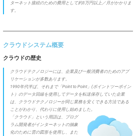
ターネット接続のための費用として約3万円以上／月がかかりま
す。
クラウドシステム概要
クラウドの歴史
クラウドテクノロジーには、企業及び一般消費者のためのアプ
リケーションが多数あります。
1990年代半ば、それまで「Point to Point」(ポイントツーポイン
ト）のデータ回線を使用してデータを転送保存していた企業
は、クラウドテクノロジーが同じ業務を安くできる方法である
ことがわかり、代わりに使用し始めました。
「クラウド」という用語は、
プログ
ラム
開発者
が
インターネット
の
抽象
化の
ために
雲
の図形を使用し、また