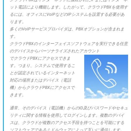
ット電話により機能します。したがって、クラウドPBXを使用す
るには、オフィスにVoIPなどのIPシステムを設置する必要があ
ります。
多くのVoIPサービスプロバイダは、PBXオプションが含まれま
す。
クラウドPBXのインターフェイスソフトウェアを実行できる任意
のデバイスからパーソナライズされたアカウント
でクラウドPBXにアクセスできま
す。つまり、システムで使用するこ
とが認定されているインターネット
対応の場所またはデバイス（電話
機）からクラウドPBXにアクセスで
きます。
通常、そのデバイス（電話機）からのID及びパスワードやセキュ
リティに関する情報を使用してログインします。複数のデバイ
スは、クラウドが複数のアクセス手段を持つことを可能にする
ソフトウェアであるミドルウェアによって互いに通信します。