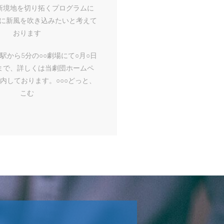
新境地を切り拓くプログラムに
に新風を吹き込みたいと考えて
おります
駅から5分の○○劇場にて○月○日
日まで、詳しくは当劇団ホームペ
内しております。
○○○どっと、
こむ