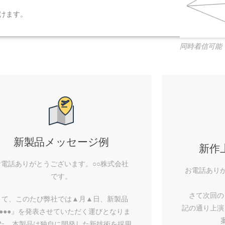
けます。
同時着信可能
新製品メッセージ例
新作
お電話ありがとうございます。○○株式会社
お電話あり
です。
さて次回の 
さて、このたび弊社では▲月▲日、新製品
記の通り上演
●●●』を発表させていただく運びとなりま
た。本製品は独自に開発した新技術を採用