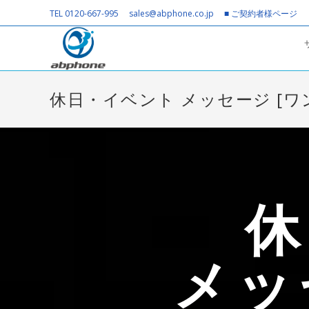
TEL 0120-667-995
sales@abphone.co.jp
■ ご契約者様ページ
休日・イベント メッセージ [ワ
休
メッ