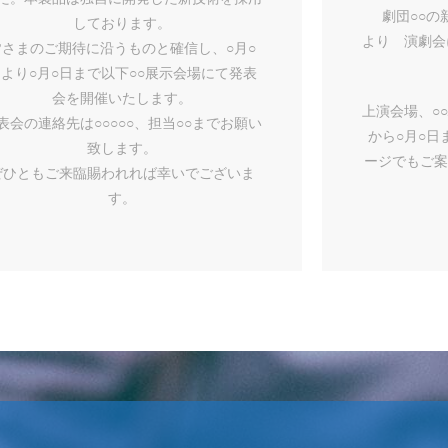
劇団○○の
しております。
より 演劇会
皆さまのご期待に沿うものと確信し、○月○
より○月○日まで以下○○展示会場にて発表
会を開催いたします。
上演会場、○○
表会の連絡先は○○○○○、担当○○までお願い
から○月○
致します。
ージでもご案
ぜひともご来臨賜われれば幸いでございま
す。