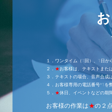
１．ワンタイム（1回）、1日か
２．
★
お客様は、テキストまた
３．テキストの場合、音声合成
４．お客様専用の電話番号*1を
５．
★
休日、イベントなどの期
お客様の作業は
★
の２