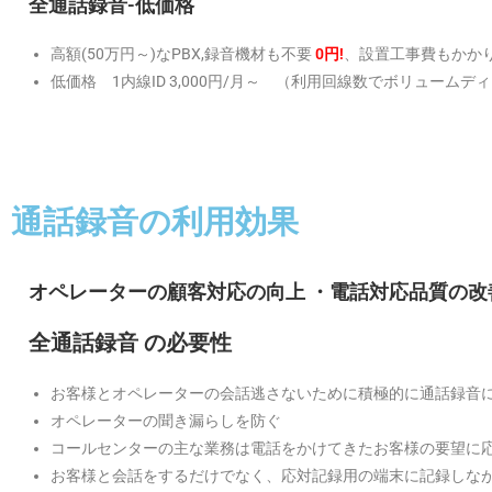
全通話録音-低価格
高額(50万円～)なPBX,録音機材も不要
0円!
、設置工事費もかか
低価格 1内線ID 3,000円/月～ （利用回線数でボリューム
通話録音の利用効果
オペレーターの顧客対応の向上 ・電話対応品質の改
全通話録音 の必要性
お客様とオペレーターの会話逃さないために積極的に通話録音
オペレーターの聞き漏らしを防ぐ
コールセンターの主な業務は電話をかけてきたお客様の要望に
お客様と会話をするだけでなく、応対記録用の端末に記録しな