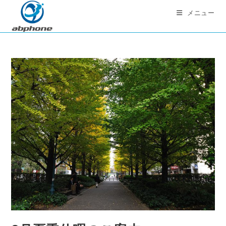
コ
メニュー
ン
テ
ン
ツ
へ
ス
キ
ッ
プ