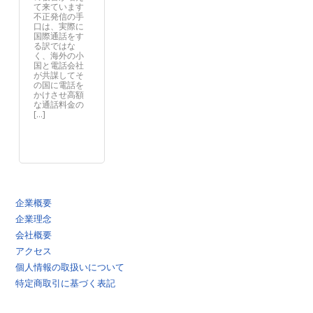
て来ています
不正発信の手
口は、実際に
国際通話をす
る訳ではな
く、海外の小
国と電話会社
が共謀してそ
の国に電話を
かけさせ高額
な通話料金の
[…]
企業概要
企業理念
会社概要
アクセス
個人情報の取扱いについて
特定商取引に基づく表記