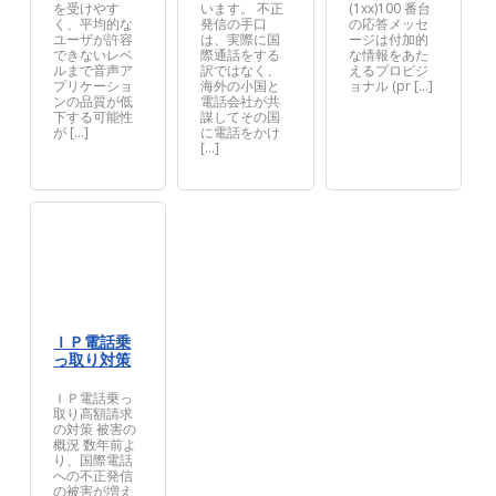
を受けやす
います。 不正
(1xx)100 番台
く、平均的な
発信の手口
の応答メッセ
ユーザが許容
は、実際に国
ージは付加的
できないレベ
際通話をする
な情報をあた
ルまで音声ア
訳ではなく、
えるプロビジ
プリケーショ
海外の小国と
ョナル (pr […]
ンの品質が低
電話会社が共
下する可能性
謀してその国
が […]
に電話をかけ
[…]
ＩＰ電話乗
っ取り対策
ＩＰ電話乗っ
取り高額請求
の対策 被害の
概況 数年前よ
り、国際電話
への不正発信
の被害が増え