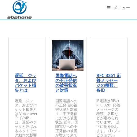
コ
メニュー
ン
テ
ン
ツ
へ
ス
キ
ッ
プ
遅延、ジッ
国際電話へ
RFC 3261 応
タ、および
の不正発信
答メッセー
パケット損
の被害状況
ジの種類、
失とは
と対策
各ID
遅延、ジッ
国際電話への
IP電話はSIPの
タ、およびパ
不正発信の被
RFC 3261 応答
ケット損失と
害状況と対策
メッセージの
は Voice over
１．不正発信
種類、各IDな
IP（VoIP）
における被害
どが定められ
は、遅延やジ
状況 近年、国
ています。 以
ッタと呼ばれ
際電話への不
下に例を記し
るネットワー
正発信の被害
ます。 (1) プロ
ク動作の影響
が増えて来て
ビジョナル