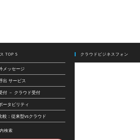
 TOP 5
クラウドビジネスフォン
外メッセージ
呼出 サービス
d受付 － クラウド受付
ポータビリティ
X比較：従来型vsクラウド
内検索