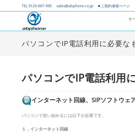
コ
TEL 0120-667-995
sales@abphone.co.jp
■ ご契約者様ページ
ン
テ
サ
ン
ツ
へ
パソコンでIP電話利用に必要な
ス
キ
ッ
プ
パソコンでIP電話利用
インターネット回線、SIPソフトウ
パソコンで使い始めるには以下が必要です。
１．インターネット回線