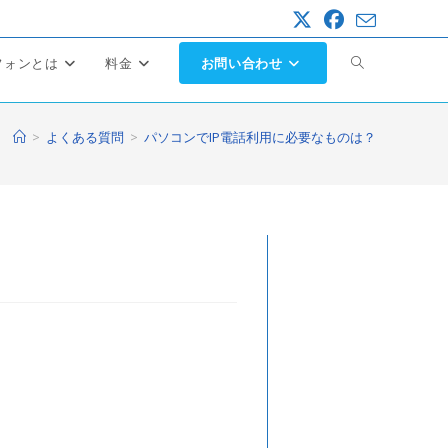
ウ
フォンとは
料金
お問い合わせ
ェ
>
よくある質問
>
パソコンでIP電話利用に必要なものは？
ブ
サ
イ
ト
の
検