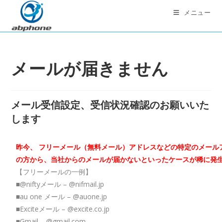
コ
メニュー
ン
テ
ン
ツ
メールが届きません
へ
ス
キ
メール受信設定、受信状況確認のお願いいた
ッ
します
プ
昨今、 フリーメール（無料メール）アドレスなどの特定のメールア
の方から、当社からのメールが届かないといったケースが稀に発
【フリーメールの一例】
■@niftyメール – @nifmail.jp
■au one メール – @auone.jp
■Exciteメール – @excite.co.jp
■Gmail – @gmail.com