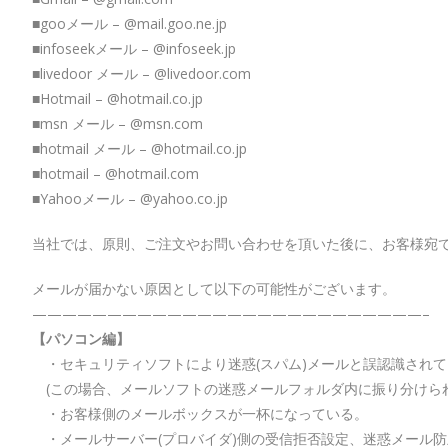
■gooメール – @mail.goo.ne.jp
■infoseekメール – @infoseek.jp
■livedoor メール – @livedoor.com
■Hotmail – @hotmail.co.jp
■msn メール – @msn.com
■hotmail メール – @hotmail.co.jp
■hotmail – @hotmail.com
■Yahooメール – @yahoo.co.jp
当社では、原則、ご注文やお問い合わせを頂いた後に、お客様宛
メールが届かない原因として以下の可能性がございます。
——————————————————————————–
【パソコン編】
・セキュリティソフトにより迷惑(スパム)メールと誤認識されて
(この場合、メールソフトの迷惑メールフォルダ内に振り分けら
・お客様側のメールボックスが一杯になっている。
・メールサーバー(プロバイダ)側の受信拒否設定、迷惑メール