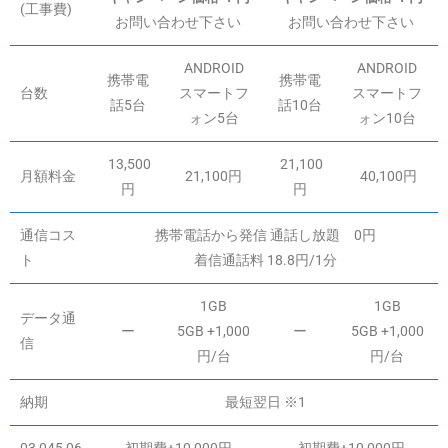
(工事費)
お問い合わせ下さい
お問い合わせ下さい
ANDROID
ANDROID
携帯電
携帯電
台数
スマートフ
スマートフ
話5台
話10台
ォン5台
ォン10台
13,500
21,100
月額料金
21,100円
40,100円
円
円
通信コス
携帯電話から発信 通話し放題 0円
ト
着信通話料 18.8円/1分
1GB
1GB
データ通
ー
5GB +1,000
ー
5GB +1,000
信
円/台
円/台
納期
最短翌日 ※1
03,045,06
初期費+10,000円
初期費+10,000円