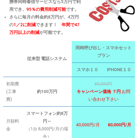
携帯同時着信サービスなら5万円で利
用でき、
95％の費用削減可能
です。
さらに毎月の料金約8万円が、4万円
の
1／2に削減
できます！
年間で47
万円以上の削減
が可能です。
同時呼び出し・スマホセット
プラン
従来型 電話システム
スマホ１０
IPHONE１０
初期費
69,000円
(工事
約100万円
キャンペーン価格 ？円
お問
費)
い合わせ下さい
スマートフォン約8万
月額料
円～
40,000円/月
80,000円/月
金
（1台 8,000円/月の場
合）