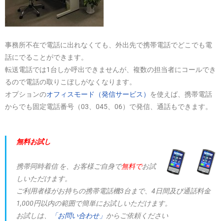
事務所不在で電話に出れなくても、外出先で携帯電話でどこでも電
話にでることができます。
転送電話では1台しか呼出できませんが、複数の担当者にコールでき
るので電話の取りこぼしがなくなります。
オプションの
オフィスモード（発信サービス）
を使えば、携帯電話
からでも固定電話番号（03、045、06）で発信、通話もできます。
無料お試し
携帯同時着信 を、お客様ご自身で
無料で
お試
しいただけます。
ご利用者様がお持ちの携帯電話機3台まで、4日間及び通話料金
1,000円以内の範囲で簡単にお試しいただけます。
お試しは、
「お問い合わせ」
からご依頼ください