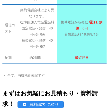
契約電話会社により異
なります。
標準的加入電話通話料
携帯電話から発信
通話し放
通信コ
固定電話へ発信 40
題 0円
スト
円⁄3分 ※6
着信通話料 18.8円/1分
携帯電話へ発信 40
円⁄1分 ※7
納期
約2週間～
最短翌日
全て、消費税別表記です
まずはお気軽にお見積もり・資料請
求！
資料請求･見積り