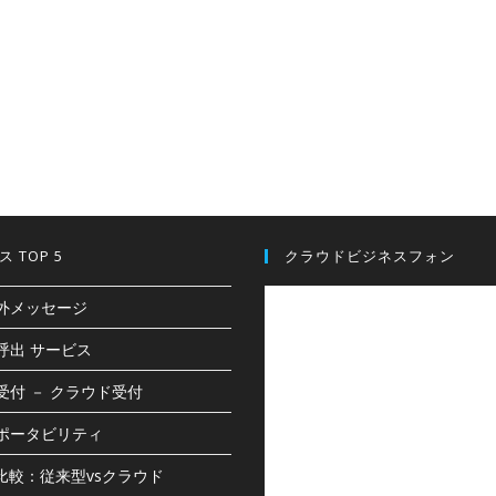
 TOP 5
クラウドビジネスフォン
外メッセージ
呼出 サービス
d受付 － クラウド受付
ポータビリティ
X比較：従来型vsクラウド