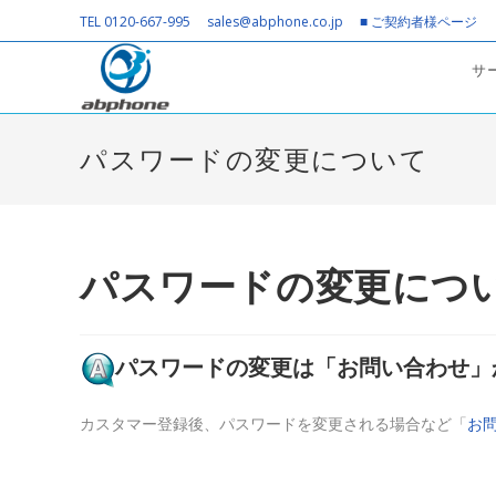
コ
TEL 0120-667-995
sales@abphone.co.jp
■ ご契約者様ページ
ン
テ
サ
ン
ツ
へ
パスワードの変更について
ス
キ
ッ
プ
パスワードの変更につ
パスワードの変更は「お問い合わせ」
カスタマー登録後、パスワードを変更される場合など「
お