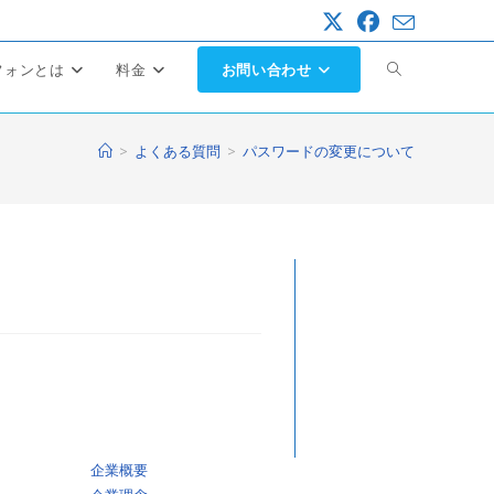
ウ
フォンとは
料金
お問い合わせ
ェ
>
よくある質問
>
パスワードの変更について
ブ
サ
イ
ト
の
検
企業概要